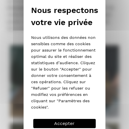
succession,
L’occasion de réaménager votre intérieur
et de
redistribuer des pièces en faisant par exemple
passer des gaines (électricité et réseaux, eau)
entre le mur et le doublage isolant.
Nous utilisons des données non
sensibles comme des cookies
pour assurer le fonctionnement
optimal du site et réaliser des
statistiques d’audience. Cliquez
sur le bouton "Accepter" pour
donner votre consentement à
ces opérations. Cliquez sur
"Refuser" pour les refuser ou
modifiez vos préférences en
cliquant sur "Paramètres des
cookies".
Accepter