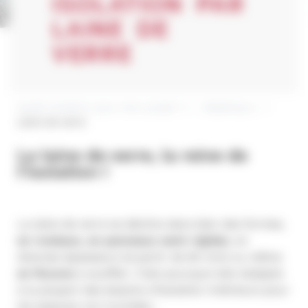
ISOLATION PAR
LAINE DE
VERRE
Quelle isolation pour mon projet ?
»
Matériaux
»
Laine de verre
La laine de verre, la reine de
l’isolation !
La laine de verre se décline dans bien des formes,
en rouleaux, en panneaux semi-rigides
, en
diverses épaisseurs (à partir de 60 mm) ou même
en flocons
à souffler. C’est pourquoi elle s’adapte
à la plupart des besoins d’isolation intérieure pour
les espaces non humides :