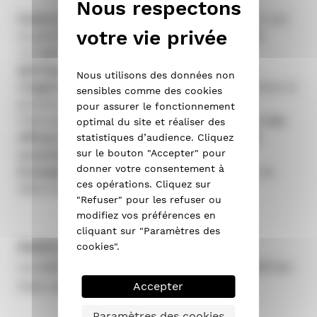
Facile à utiliser, à découper
, la laine de verre est
souple et compressible. Elle permet ainsi de
corriger les inégalités de surface.
Ignifuge, résistante à la moisissure et aux
Nous utilisons des données non
rongeurs
, elle est très utilisée pour les combles et
sensibles comme des cookies
greniers.
pour assurer le fonctionnement
Côté performances, la laine de verre s’avère
très
optimal du site et réaliser des
efficace au plan thermique mais également
statistiques d’audience. Cliquez
sur le bouton "Accepter" pour
acoustique.
donner votre consentement à
Écologique,
ce matériau est réalisé à partir de
ces opérations. Cliquez sur
débris de verre recyclés et de sable pur.
"Refuser" pour les refuser ou
modifiez vos préférences en
cliquant sur "Paramètres des
Autre avantage : son prix !
cookies".
La laine de verre est en effet un matériau
très compétitif.
Accepter
Paramètres des cookies