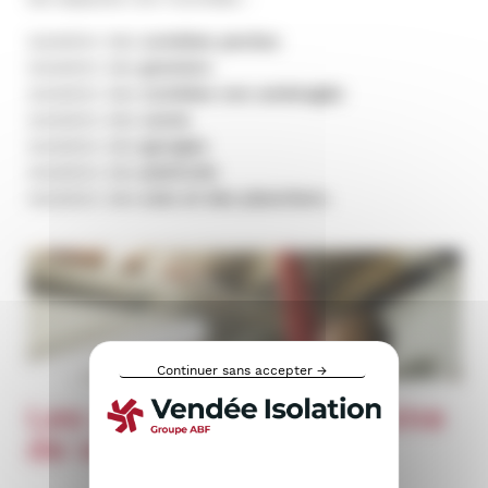
Isolation des
combles perdus
Isolation des
greniers
Isolation des
combles non aménagés
Isolation des
caves
Isolation des
garages
Isolation des
plafonds
Isolation des
sols et des planchers.
Continuer sans accepter →
Les avantages de la laine
de verre