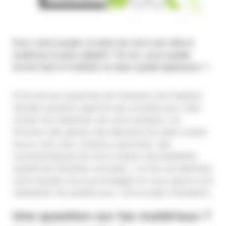
Pour votre projet, la laine de verre est-elle le
matériau le plus adapté ? Si oui, sous quelle
forme faut-il l’utiliser et dans quelle épaisseur ?
Forte de son expertise de l’isolation de l’habitat,
Vendée Isolation apporte ses conseils pour bien
choisir les matériaux de votre isolation. En
fonction des pièces, des éléments du bâti à isoler
(murs, toit, sols, cloisons, plancher), des
caractéristiques de votre maison (accessibilité,
qualité de l’isolation actuelle…) et de vos attentes,
notre équipe vous accompagne et vous assure une
réalisation de qualité pour votre projet d’isolation.
Une question sur les matériaux ?