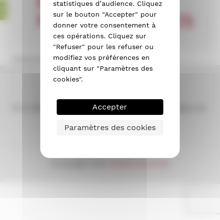
PANNEAUX
statistiques d’audience. Cliquez
sur le bouton "Accepter" pour
PHOTVOLTAÏQUES
donner votre consentement à
ces opérations. Cliquez sur
"Refuser" pour les refuser ou
modifiez vos préférences en
Photovoltaïque
cliquant sur "Paramètres des
cookies".
VENDÉE ISOLATION
Accepter
ZA La Tignonnière - 11 rue des mésanges – 85430 Aubigny-les-
Clouzeaux
Tel : 02 85 67 15 15
Paramètres des cookies
© Copyright 2026
VENDÉE ISOLATION